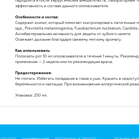
пародонта и после хирургических вмешательств. Лабораторные т
эффективность в составе данного ополаскивателя.
Особенности и состав:
Содержит ксилит, который помогает контролировать патогенные ми
spp., Prevotella melaninogenica, Fusobacterium nucleatum, Candida 
Антибактериальная активность для защиты от зубного налета.
Освежает дыхание благодаря свежему мятному аромату.
Как использовать:
Полоскать рот 10 мл ополаскивателя в течение 1 минуты. Рекоменд
применения — 2 недели или по рекомендации врача.
Предостережения:
Не глотать. Избегать попадания в глаза и уши. Хранить в недост
беременности и лактации. При возникновении аллергической реак
Упаковка: 250 мл.