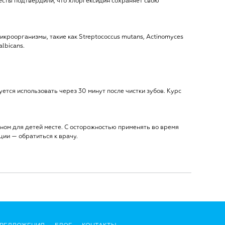
есты подтвердили, что хлоргексидин сохраняет свою
кроорганизмы, такие как Streptococcus mutans, Actinomyces
albicans.
уется использовать через 30 минут после чистки зубов. Курс
упном для детей месте. С осторожностью применять во время
ции — обратиться к врачу.