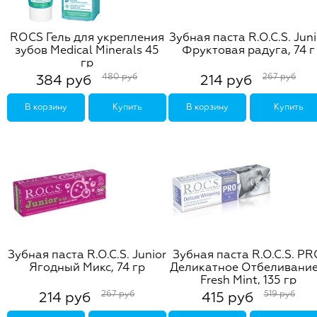
ROCS Гель для укрепления
Зубная паста R.O.C.S. Juni
зубов Medical Minerals 45
Фруктовая радуга, 74 г
гр
480 руб
267 руб
384 руб
214 руб
В корзину
Купить
В корзину
Купить
Зубная паста R.O.C.S. Junior
Зубная паста R.O.C.S. P
Ягодный Микс, 74 гр
Деликатное Отбеливание
Fresh Mint, 135 гр
267 руб
519 руб
214 руб
415 руб