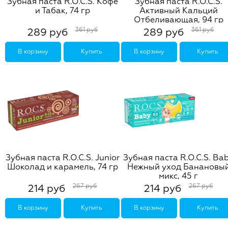
Зубная паста R.O.C.S. Кофе
Зубная паста R.O.C.S.
и Табак, 74 гр
Активный Кальций
Отбеливающая, 94 гр
361 руб
361 руб
289 руб
289 руб
В корзину
Купить
В корзину
Купить
Зубная паста R.O.C.S. Junior
Зубная паста R.O.C.S. Ba
Шоколад и карамель, 74 гр
Нежный уход Банановы
микс, 45 г
267 руб
267 руб
214 руб
214 руб
В корзину
Купить
В корзину
Купить