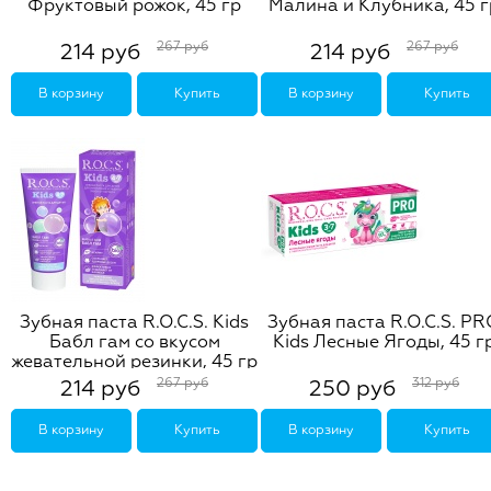
Фруктовый рожок, 45 гр
Малина и Клубника, 45 г
267 руб
267 руб
214 руб
214 руб
В корзину
Купить
В корзину
Купить
Зубная паста R.O.C.S. Kids
Зубная паста R.O.C.S. P
Бабл гам со вкусом
Kids Лесные Ягоды, 45 г
жевательной резинки, 45 гр
267 руб
312 руб
214 руб
250 руб
В корзину
Купить
В корзину
Купить