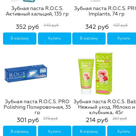
Зубная паста R.O.C.S.
Зубная паста R.O.C.S. P
Активный кальций, 135 гр
Implants, 74 гр
440 руб
427 руб
352 руб
342 руб
В корзину
Купить
В корзину
Купить
Зубная паста R.O.C.S. PRO
Зубная паста R.O.C.S. Ba
Polishing Полировочная, 35
Нежный уход. Яблоко и
гр
клубника, 45г
376 руб
267 руб
301 руб
214 руб
В корзину
Купить
В корзину
Купить