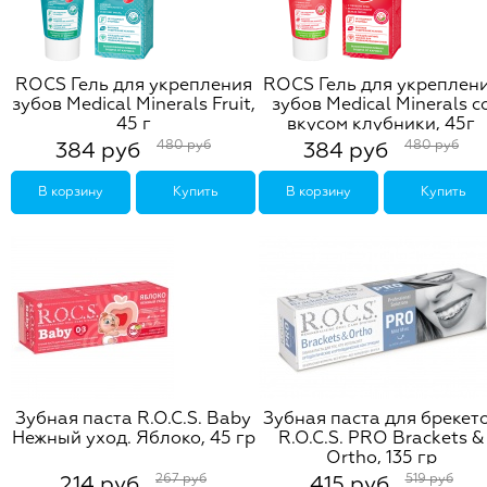
ROCS Гель для укрепления
ROCS Гель для укреплен
зубов Medical Minerals Fruit,
зубов Medical Minerals с
45 г
вкусом клубники, 45г
480 руб
480 руб
384 руб
384 руб
В корзину
Купить
В корзину
Купить
Зубная паста R.O.C.S. Baby
Зубная паста для брекет
Нежный уход. Яблоко, 45 гр
R.O.C.S. PRO Brackets &
Ortho, 135 гр
267 руб
519 руб
214 руб
415 руб