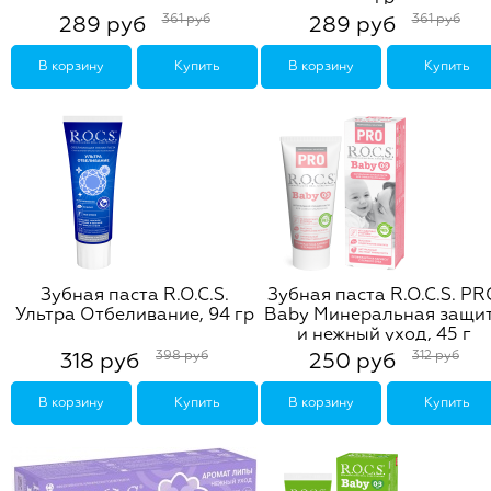
361 руб
361 руб
289 руб
289 руб
В корзину
Купить
В корзину
Купить
Зубная паста R.O.C.S.
Зубная паста R.O.C.S. P
Ультра Отбеливание, 94 гр
Baby Минеральная защи
и нежный уход, 45 г
398 руб
312 руб
318 руб
250 руб
В корзину
Купить
В корзину
Купить