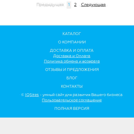
Предыдущая
1
2
Следующая
КАТАЛОГ
О КОМПАНИИ
ДОСТАВКА И ОПЛАТА
Доставка и Оплата
Политика обмена и возврата
ОТЗЫВЫ И ПРЕДЛОЖЕНИЯ
БЛОГ
КОНТАКТЫ
©
IQSites
- умный сайт для развития Вашего бизнеса
Пользовательское соглашение
ПОЛНАЯ ВЕРСИЯ