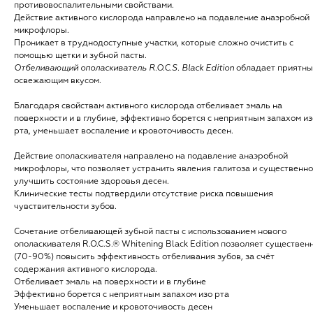
противовоспалительными свойствами.
Действие активного кислорода направлено на подавление анаэробной
микрофлоры.
Проникает в труднодоступные участки, которые сложно очистить с
помощью щетки и зубной пасты.
Отбеливающий ополаскиватель R.O.C.S. Black Edition
обладает приятн
освежающим вкусом.
Благодаря свойствам активного кислорода отбеливает эмаль на
поверхности и в глубине, эффективно борется с неприятным запахом из
рта, уменьшает воспаление и кровоточивость десен.
Действие ополаскивателя направлено на подавление анаэробной
микрофлоры, что позволяет устранить явления галитоза и существенно
улучшить состояние здоровья десен.
Клинические тесты подтвердили отсутствие риска повышения
чувствительности зубов.
Сочетание отбеливающей зубной пасты с использованием нового
ополаскивателя R.O.C.S.® Whitening Black Edition позволяет существен
(70-90%) повысить эффективность отбеливания зубов, за счёт
содержания активного кислорода.
Отбеливает эмаль на поверхности и в глубине
Эффективно борется с неприятным запахом изо рта
Уменьшает воспаление и кровоточивость десен