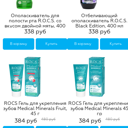
Ополаскиватель для
Отбеливающий
полости рта R.O.C.S. со
ополаскиватель R.O.C.S.
вкусом двойной мяты, 400
Black Edition, 400 мл
338 руб
338 руб
мл
В корзину
Купить
В корзину
Купить
ROCS Гель для укрепления
ROCS Гель для укреплени
зубов Medical Minerals Fruit,
зубов Medical Minerals 4
45 г
гр
480 руб
480 руб
384 руб
384 руб