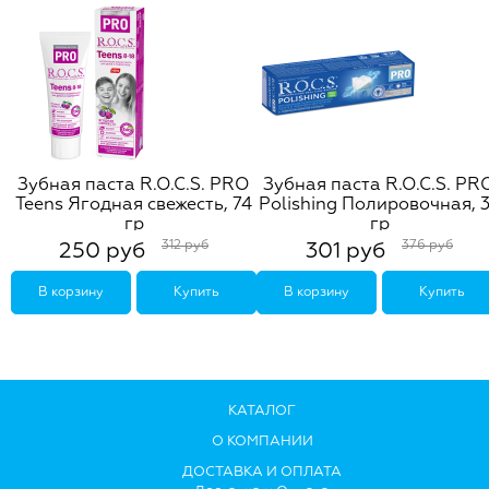
Зубная паста R.O.C.S. PRO
Зубная паста R.O.C.S. PR
Teens Ягодная свежесть, 74
Polishing Полировочная, 
гр
гр
312 руб
376 руб
250 руб
301 руб
В корзину
Купить
В корзину
Купить
КАТАЛОГ
О КОМПАНИИ
ДОСТАВКА И ОПЛАТА