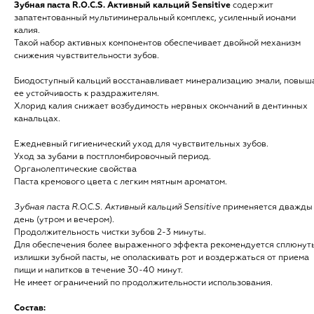
Зубная паста R.O.C.S. Активный кальций Sensitive
содержит
запатентованный мультиминеральный комплекс, усиленный ионами
калия.
Такой набор активных компонентов обеспечивает двойной механизм
снижения чувствительности зубов.
Биодоступный кальций восстанавливает минерализацию эмали, повыш
ее устойчивость к раздражителям.
Хлорид калия снижает возбудимость нервных окончаний в дентинных
канальцах.
Ежедневный гигиенический уход для чувствительных зубов.
Уход за зубами в постпломбировочный период.
Органолептические свойства
Паста кремового цвета с легким мятным ароматом.
Зубная паста R.O.C.S. Активный кальций Sensitive
применяется дважды
день (утром и вечером).
Продолжительность чистки зубов 2-3 минуты.
Для обеспечения более выраженного эффекта рекомендуется сплюнут
излишки зубной пасты, не ополаскивать рот и воздержаться от приема
пищи и напитков в течение 30-40 минут.
Не имеет ограничений по продолжительности использования.
Состав: