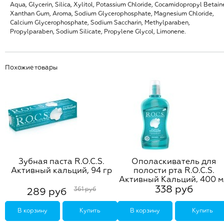
Aqua, Glycerin, Silica, Xylitol, Potassium Chloride, Cocamidopropyl Betain
Xanthan Gum, Aroma, Sodium Glycerophosphate, Magnesium Chloride,
Calcium Glycerophosphate, Sodium Saccharin, Methylparaben,
Propylparaben, Sodium Silicate, Propylene Glycol, Limonene.
Похожие товары
Зубная паста R.O.C.S.
Ополаскиватель для
Активный кальций, 94 гр
полости рта R.O.C.S.
Активный Кальций, 400 м
338 руб
361 руб
289 руб
В корзину
Купить
В корзину
Купить